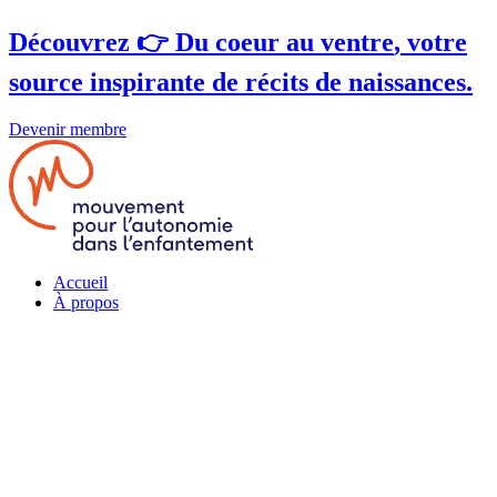
Aller
Découvrez 👉
Du coeur au ventre
, votre
au
contenu
source inspirante de récits de naissances.
Devenir membre
Accueil
À propos