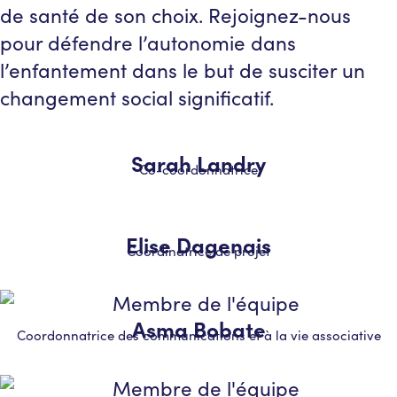
de santé de son choix. Rejoignez-nous
pour défendre l’autonomie dans
l’enfantement dans le but de susciter un
changement social significatif.
Sarah Landry
Co-coordonnatrice
Elise Dagenais
Coordinatrice de projet
Asma Bobate
Coordonnatrice des communications et à la vie associative