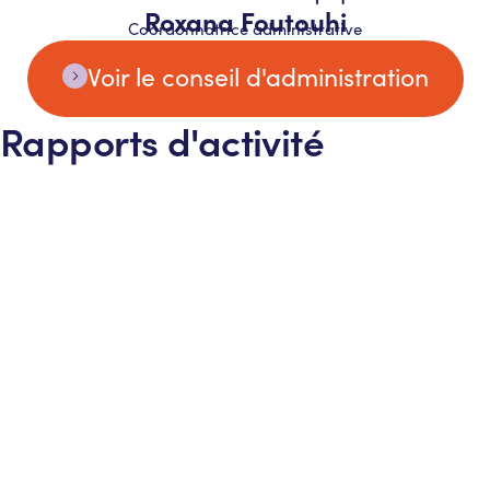
Roxana Foutouhi
Coordonnatrice administrative
Voir le conseil d'administration
Rapports d'activité