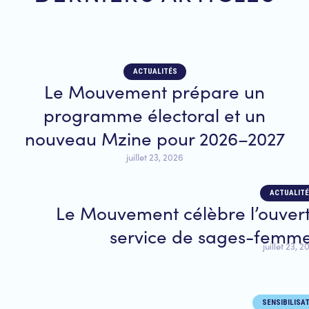
ACTUALITÉS
Le Mouvement prépare un
programme électoral et un
nouveau Mzine pour 2026–2027
juillet 23, 2026
ACTUALIT
Le Mouvement célèbre l’ouvert
service de sages-femm
juillet 23, 
SENSIBILISA