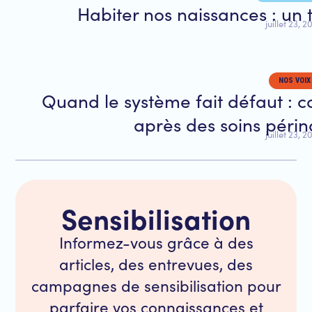
Habiter nos naissances : un 
juillet 23, 
NOS VOIX
Quand le système fait défaut : 
après des soins péri
juillet 23, 
Sensibilisation
Informez-vous grâce à des
articles, des entrevues, des
campagnes de sensibilisation pour
parfaire vos connaissances et