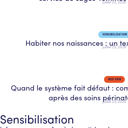
juillet 23, 2026
SENSIBILISATION
Habiter nos naissances : un te
juillet 23, 2026
NOS VOIX
Quand le système fait défaut : c
après des soins périna
juillet 23, 2026
Sensibilisation