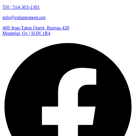
Tél : 514-303-1301
info@enfantement.org
469 Jean-Talon Ouest, Bureau 420
Montréal, Qc | H3N 1R4