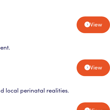
View
ent.
View
local perinatal realities.