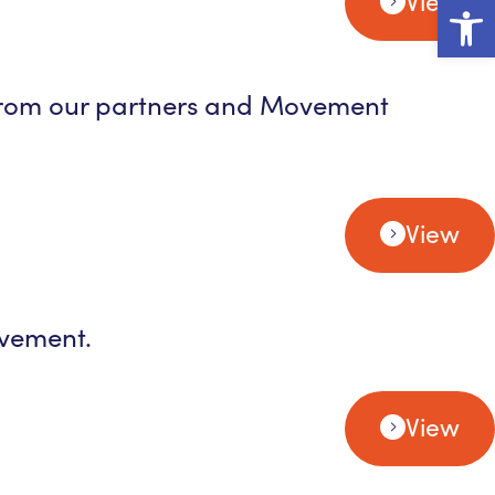
View
Open
from our partners and Movement
View
ovement.
View