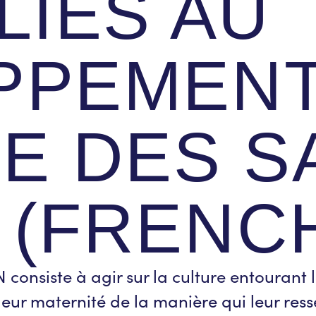
LIÉS AU
PPEMENT
E DES S
(FRENCH
nsiste à agir sur la culture entourant l
leur maternité de la manière qui leur res