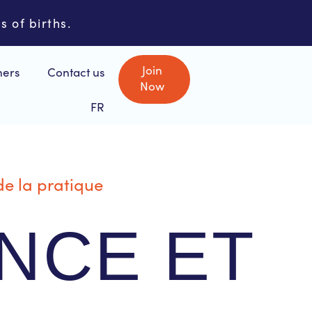
s of births.
Join
ners
Contact us
Now
FR
ANCE ET