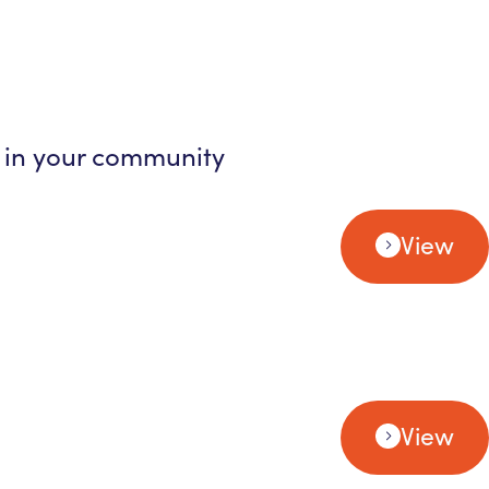
s in your community
View
View