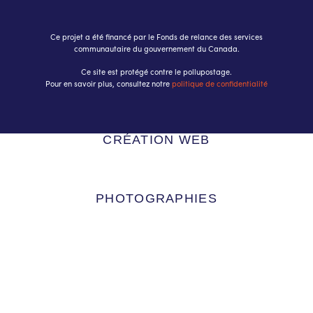
Ce projet a été financé par le Fonds de relance des services
communautaire du gouvernement du Canada.
Ce site est protégé contre le pollupostage.
Pour en savoir plus, consultez notre
politique de confidentialité
CRÉATION WEB
PHOTOGRAPHIES